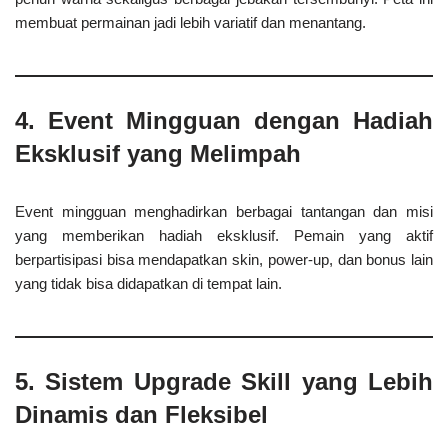
membuat permainan jadi lebih variatif dan menantang.
4. Event Mingguan dengan Hadiah
Eksklusif yang Melimpah
Event mingguan menghadirkan berbagai tantangan dan misi
yang memberikan hadiah eksklusif. Pemain yang aktif
berpartisipasi bisa mendapatkan skin, power-up, dan bonus lain
yang tidak bisa didapatkan di tempat lain.
5. Sistem Upgrade Skill yang Lebih
Dinamis dan Fleksibel