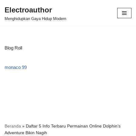
Electroauthor
Lompat
Menghidupkan Gaya Hidup Modern
ke
konten
Blog Roll
monaco 99
Beranda
»
Daftar 5 Info Terbaru Permainan Online Dolphin’s
Adventure Bikin Nagih