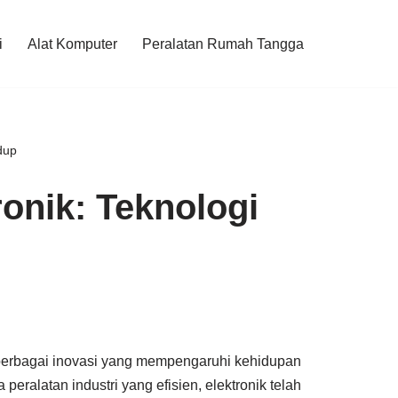
i
Alat Komputer
Peralatan Rumah Tangga
dup
onik: Teknologi
berbagai inovasi yang mempengaruhi kehidupan
peralatan industri yang efisien, elektronik telah