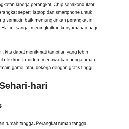
ngkatan kinerja perangkat. Chip semikonduktor
erangkat seperti laptop dan smartphone untuk
i yang semakin baik memungkinkan perangkat ini
t. Hal ini sangat meningkatkan kenyamanan bagi
ni, kita dapat menikmati tampilan yang lebih
gkat elektronik modern menawarkan pengalaman
rmain game, atau bekerja dengan grafis tinggi.
Sehari-hari
s
pan rumah tangga. Perangkat rumah tangga