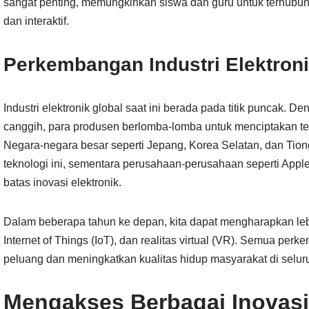
sangat penting, memungkinkan siswa dan guru untuk terhubun
dan interaktif.
Perkembangan Industri Elektroni
Industri elektronik global saat ini berada pada titik puncak.
canggih, para produsen berlomba-lomba untuk menciptakan tekn
Negara-negara besar seperti Jepang, Korea Selatan, dan Ti
teknologi ini, sementara perusahaan-perusahaan seperti App
batas inovasi elektronik.
Dalam beberapa tahun ke depan, kita dapat mengharapkan leb
Internet of Things (IoT), dan realitas virtual (VR). Semua p
peluang dan meningkatkan kualitas hidup masyarakat di selur
Mengakses Berbagai Inovasi 