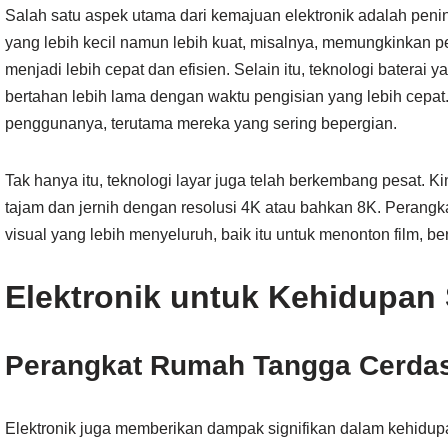
Salah satu aspek utama dari kemajuan elektronik adalah peni
yang lebih kecil namun lebih kuat, misalnya, memungkinkan p
menjadi lebih cepat dan efisien. Selain itu, teknologi batera
bertahan lebih lama dengan waktu pengisian yang lebih cepa
penggunanya, terutama mereka yang sering bepergian.
Tak hanya itu, teknologi layar juga telah berkembang pesat. Ki
tajam dan jernih dengan resolusi 4K atau bahkan 8K. Peran
visual yang lebih menyeluruh, baik itu untuk menonton film, be
Elektronik untuk Kehidupan 
Perangkat Rumah Tangga Cerda
Elektronik juga memberikan dampak signifikan dalam kehidu