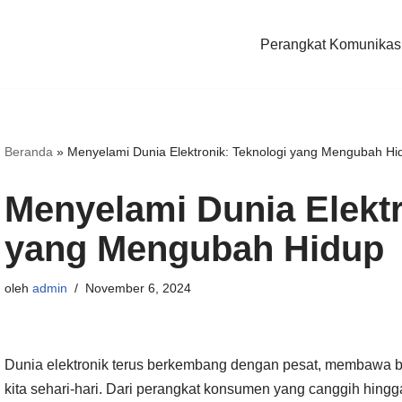
Perangkat Komunikas
Beranda
»
Menyelami Dunia Elektronik: Teknologi yang Mengubah Hi
Menyelami Dunia Elektr
yang Mengubah Hidup
oleh
admin
November 6, 2024
Dunia elektronik terus berkembang dengan pesat, membawa 
kita sehari-hari. Dari perangkat konsumen yang canggih hingga 